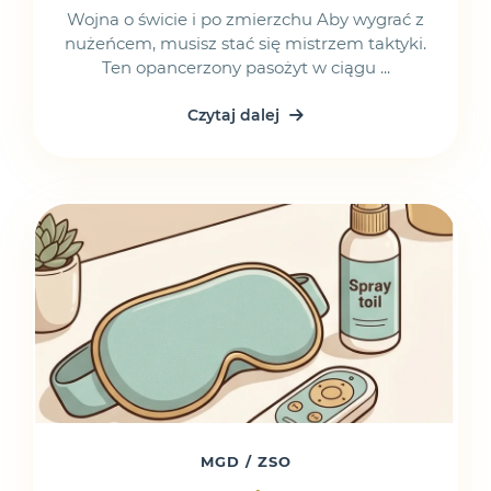
Hasło
Wojna o świcie i po zmierzchu Aby wygrać z
Twój e-mail
nużeńcem, musisz stać się mistrzem taktyki.
Historia zamówień
Hasło
Ten opancerzony pasożyt w ciągu ...
Czytaj dalej
Zaloguj
Akceptuję
Regulamin
oraz
Politykę
Anuluj
Potwierdź
Prywatności
.
Zaloguj
Zapomniałeś hasła?
Nie masz konta?
Zarejestruj się
Zapomniałeś hasła?
Wesprzyj przez HotPay
Płatności są bezpiecznie obsługiwane przez system
HotPay.
MGD / ZSO