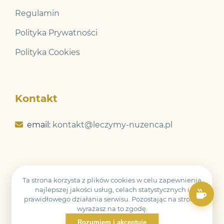
Regulamin
Polityka Prywatności
Polityka Cookies
Kontakt
email:
kontakt@leczymy-nuzenca.pl
Ta strona korzysta z plików cookies w celu zapewnienia
© 2026 Leczymy Nużeńca. Wszelkie prawa
najlepszej jakości usług, celach statystycznych i
zastrzeżone.
prawidłowego działania serwisu. Pozostając na stronie
wyrażasz na to zgodę.
Rozumiem i akceptuję