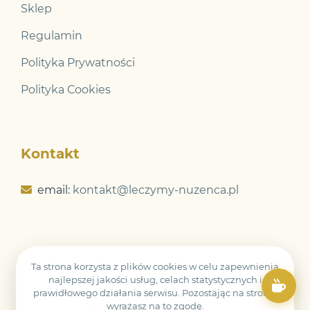
Sklep
Regulamin
Polityka Prywatności
Polityka Cookies
Kontakt
email:
kontakt@leczymy-nuzenca.pl
Ta strona korzysta z plików cookies w celu zapewnienia
© 2026 Leczymy Nużeńca. Wszelkie prawa
najlepszej jakości usług, celach statystycznych i
zastrzeżone.
prawidłowego działania serwisu. Pozostając na stronie
wyrażasz na to zgodę.