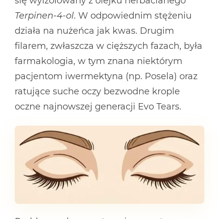
się wyizolowany z olejku herbacianego
Terpinen-4-ol
. W odpowiednim stężeniu
działa na nużeńca jak kwas. Drugim
filarem, zwłaszcza w cięższych fazach, była
farmakologia, w tym znana niektórym
pacjentom iwermektyna (np. Posela) oraz
ratujące suche oczy bezwodne krople
oczne najnowszej generacji Evo Tears.