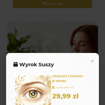
Do koszyka
Fizyczny
×
Wyrok Suszy
PRODUKT CYFROWY
(E-BOOK)
Liczba stron: 15
29,99 zł