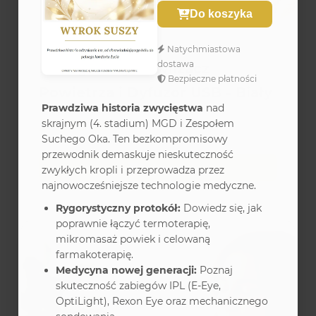
Do koszyka
AKCESORIA
Natychmiastowa
dostawa
Inteligentny Nawilżacz
Bezpieczne płatności
Powietrza i Dyfuzor USB - Biały
Prawdziwa historia zwycięstwa
nad
34,99 zł
skrajnym (4. stadium) MGD i Zespołem
Suchego Oka. Ten bezkompromisowy
przewodnik demaskuje nieskuteczność
Do koszyka
zwykłych kropli i przeprowadza przez
najnowocześniejsze technologie medyczne.
Rygorystyczny protokół:
Dowiedz się, jak
poprawnie łączyć termoterapię,
mikromasaż powiek i celowaną
Fizyczny
farmakoterapię.
Medycyna nowej generacji:
Poznaj
skuteczność zabiegów IPL (E-Eye,
Witaj, Gość!
Wyloguj się
OptiLight), Rexon Eye oraz mechanicznego