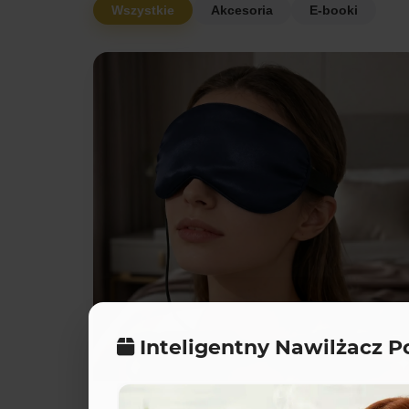
Wszystkie
Akcesoria
E-booki
Fizyczny
Inteligentny Nawilżacz Po