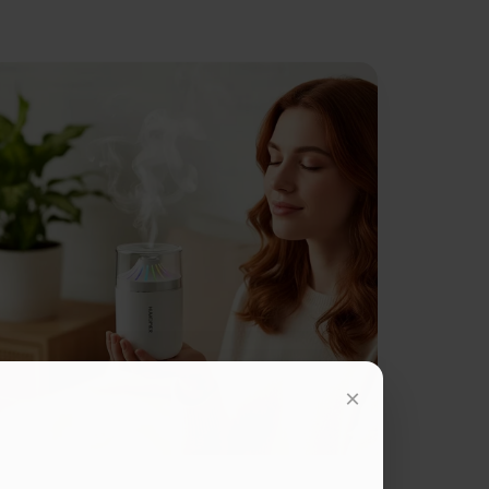
Fizyczny
×