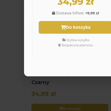
34,99 zł
Dostawa InPost:
+9,99 zł
Do koszyka
Szybka wysyłka
Bezpieczne płatności
AKCESORIA
Inteligentny Nawilżacz
Powietrza i Dyfuzor USB -
Czarny
34,99 zł
Do koszyka