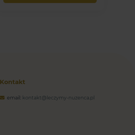
ługiwać ani czyścić urządzenia bez
az napełnianiem zbiornika
Kontakt
email:
kontakt@leczymy-nuzenca.pl