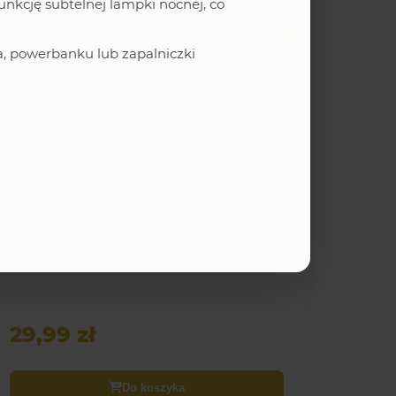
nkcję subtelnej lampki nocnej, co
, powerbanku lub zapalniczki
E-BOOKI
Wyrok Suszy
lne dla bezpiecznej, dziennej pracy
29,99 zł
zenia)
Do koszyka