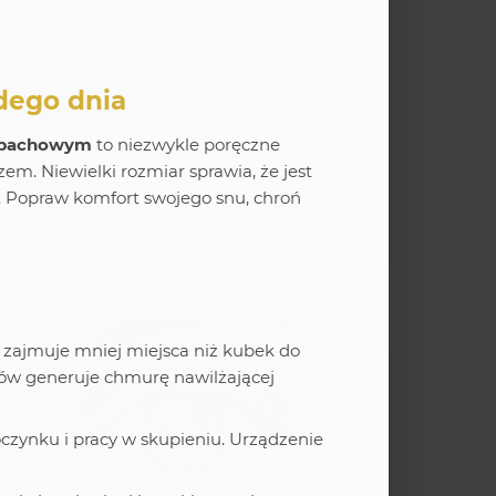
AKCESORIA
Inteligentny Nawilżacz
Powietrza i Dyfuzor USB -
żdego dnia
Biały
zapachowym
to niezwykle poręczne
34,99 zł
m. Niewielki rozmiar sprawia, że jest
. Popraw komfort swojego snu, chroń
Wyloguj się
Do koszyka
Dostawa
 zajmuje mniej miejsca niż kubek do
E-book
rów generuje chmurę nawilżającej
zynku i pracy w skupieniu. Urządzenie