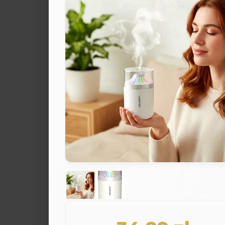
AKCESORIA
Maska termiczna USB na
oczy - Granatowa
59,99 zł
Witaj, Gość!
Do koszyka
Historia zamówień
Historia zamówień
Fizyczny