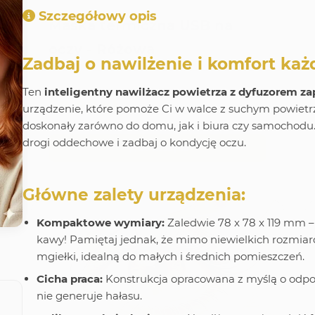
AKCESORIA
Szczegółowy opis
Maska termiczna USB na
oczy - Różowa
Zadbaj o nawilżenie i komfort ka
Ten
inteligentny nawilżacz powietrza z dyfuzorem 
59,99 zł
urządzenie, które pomoże Ci w walce z suchym powietrze
doskonały zarówno do domu, jak i biura czy samochodu
drogi oddechowe i zadbaj o kondycję oczu.
Do koszyka
E-mail
Login
Ustawienia Konta
Główne zalety urządzenia:
10 zł
20 zł
50 zł
Inna
Hasło
Kompaktowe wymiary:
Zaledwie 78 x 78 x 119 mm –
E-book
Hasło
Twój e-mail
kawy! Pamiętaj jednak, że mimo niewielkich rozmia
mgiełki, idealną do małych i średnich pomieszczeń.
Cicha praca:
Konstrukcja opracowana z myślą o odpoc
Zaloguj
nie generuje hałasu.
Anuluj
Potwierdź
Zaloguj
Akceptuję
Regulamin
oraz
Politykę Prywatności
.
Zapomniałeś hasła?