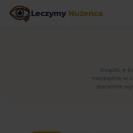
Leczymy
Nużeńca
Książki, e-
niezbędne w co
starannie w